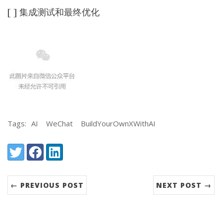
[ ] 集成测试和最终优化
Tags:
AI
WeChat
BuildYourOwnXWithAI
Share:
Twitter
Facebook
LinkedIn
← PREVIOUS POST
NEXT POST →