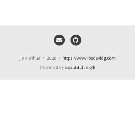
Email me
GitHub
Jia Xianhua • 2026 •
https://www.iosdevlog.com
Powered by
Beautiful Jekyll