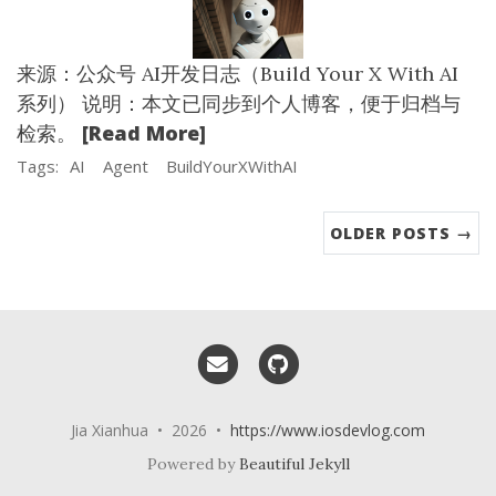
来源：公众号 AI开发日志（Build Your X With AI
系列） 说明：本文已同步到个人博客，便于归档与
[Read More]
检索。
Tags:
AI
Agent
BuildYourXWithAI
OLDER POSTS →
Email me
GitHub
Jia Xianhua • 2026 •
https://www.iosdevlog.com
Powered by
Beautiful Jekyll