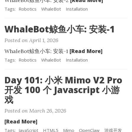
[Read More]
WhaleBot鲸鱼小车: 安装-2
Tags:
Robotics
WhaleBot
Installation
WhaleBot鲸鱼小车: 安装-1
Posted on April 1, 2026
[Read More]
WhaleBot鲸鱼小车: 安装-1
Tags:
Robotics
WhaleBot
Installation
Day 101: 小米 Mimo V2 Pro
开发 100 个 Javascript 小游
戏
Posted on March 26, 2026
[Read More]
Tags:
JavaScript
HTML5
Mimo
OpenClaw
游戏开发