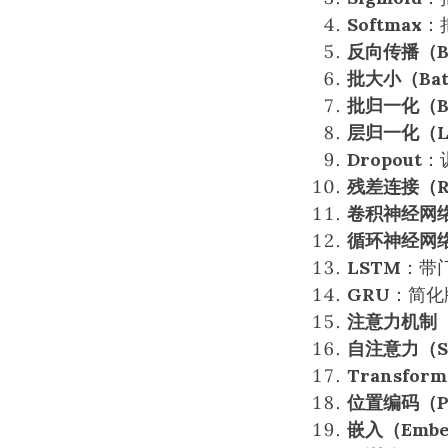
Softmax
：
反向传播（Bac
批大小（Batc
批归一化（Ba
层归一化（La
Dropout
：
残差连接（Res
卷积神经网络
循环神经网络
LSTM
：带
GRU
：简化
注意力机制（A
自注意力（Sel
Transform
位置编码（Pos
嵌入（Embe