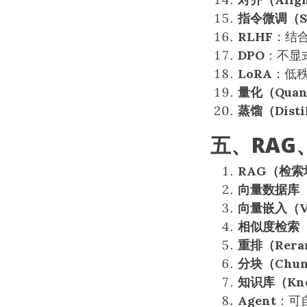
指令微调（S
RLHF
：结
DPO
：不显
LoRA
：低
量化（Quant
蒸馏（Distil
五、RAG
RAG（检
向量数据库（V
向量嵌入（Vec
相似度检索（Si
重排（Rera
分块（Chun
知识库（Know
Agent
：可