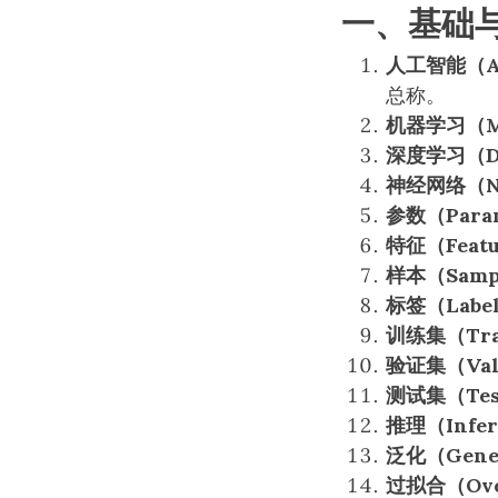
一、基础与
人工智能（A
总称。
机器学习（
深度学习（D
神经网络（Ne
参数（Para
特征（Feat
样本（Samp
标签（Labe
训练集（Tra
验证集（Vali
测试集（Test
推理（Infer
泛化（Gener
过拟合（Over