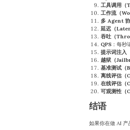
工具调用（To
工作流（Wor
多 Agent 
延迟（Late
吞吐（Thro
QPS
：每秒
提示词注入（Pr
越狱（Jailb
基准测试（Be
离线评估（Off
在线评估（On
可观测性（Obs
结语
如果你在做 AI 