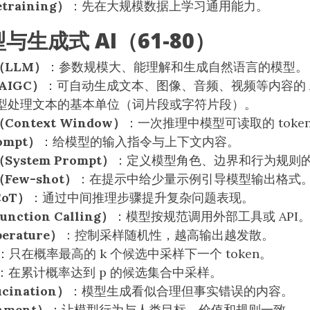
raining）
：先在大规模数据上学习通用能力。
与生成式 AI（61-80）
LLM）
：参数规模大、能理解和生成自然语言的模型。
AIGC）
：可自动生成文本、图像、音频、视频等内容的 
型处理文本的基本单位（词片段或字符片段）。
ontext Window）
：一次推理中模型可读取的 toke
ompt）
：给模型的输入指令与上下文内容。
ystem Prompt）
：定义模型角色、边界和行为规则
ew-shot）
：在提示中给少量示例引导模型输出格式
oT）
：通过中间推理步骤提升复杂问题表现。
ction Calling）
：模型按规范调用外部工具或 API
erature）
：控制采样随机性，越高输出越发散。
：只在概率最高的 k 个候选中采样下一个 token。
：在累计概率达到 p 的候选集合中采样。
cination）
：模型生成看似合理但事实错误的内容。
nment）
：让模型行为与人类目标、价值和规则一致。