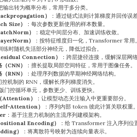
把输出转为概率分布，常用于多分类。
kpropagation）
：通过链式法则计算梯度并回传误
h Size）
：每次参数更新使用的样本数量。
tchNorm）
：稳定中间层分布、加速训练收敛。
yerNorm）
：按特征维度归一化，Transformer 常用
训练时随机失活部分神经元，降低过拟合。
idual Connection）
：跨层捷径连接，缓解深层网
（CNN）
：擅长提取局部空间特征，常用于图像任务。
（RNN）
：处理序列数据的早期神经网络结构。
门控机制的 RNN，缓解长序列梯度消失。
版门控循环单元，参数更少、训练更快。
ttention）
：让模型动态关注输入中更重要部分。
f-Attention）
：序列内部 token 彼此计算关联权重
er
：基于注意力机制的主流序列建模架构。
itional Encoding）
：给 Transformer 注入序列
dding）
：将离散符号映射为连续向量表示。