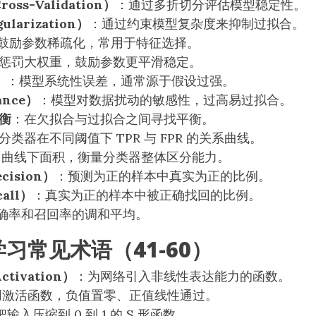
ss-Validation）
：通过多折切分评估模型稳定性。
larization）
：通过约束模型复杂度来抑制过拟合。
鼓励参数稀疏化，常用于特征选择。
惩罚大权重，鼓励参数更平滑稳定。
）
：模型系统性误差，通常源于假设过强。
ance）
：模型对数据扰动的敏感性，过高易过拟合。
衡
：在欠拟合与过拟合之间寻找平衡。
分类器在不同阈值下 TPR 与 FPR 的关系曲线。
C 曲线下面积，衡量分类器整体区分能力。
cision）
：预测为正的样本中真实为正的比例。
all）
：真实为正的样本中被正确找回的比例。
确率和召回率的调和平均。
习常见术语（41-60）
tivation）
：为网络引入非线性表达能力的函数。
用激活函数，负值置零、正值线性通过。
把输入压缩到 0 到 1 的 S 形函数。