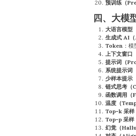
预训练（Pret
四、大模型
大语言模型（
生成式 AI（
Token
：模
上下文窗口（C
提示词（Pr
系统提示词（S
少样本提示（F
链式思考（C
函数调用（Fun
温度（Temp
Top-k 采样
Top-p 采样
幻觉（Hallu
对齐（Alig