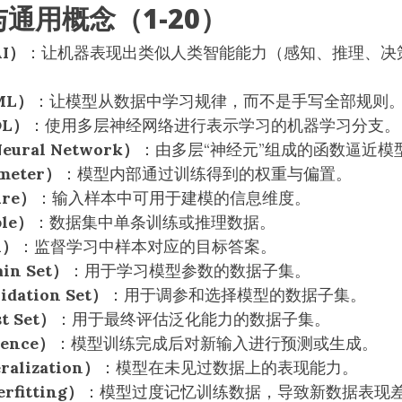
通用概念（1-20）
I）
：让机器表现出类似人类智能能力（感知、推理、决
ML）
：让模型从数据中学习规律，而不是手写全部规则
L）
：使用多层神经网络进行表示学习的机器学习分支。
ural Network）
：由多层“神经元”组成的函数逼近模
meter）
：模型内部通过训练得到的权重与偏置。
ure）
：输入样本中可用于建模的信息维度。
le）
：数据集中单条训练或推理数据。
l）
：监督学习中样本对应的目标答案。
in Set）
：用于学习模型参数的数据子集。
dation Set）
：用于调参和选择模型的数据子集。
 Set）
：用于最终评估泛化能力的数据子集。
ence）
：模型训练完成后对新输入进行预测或生成。
alization）
：模型在未见过数据上的表现能力。
fitting）
：模型过度记忆训练数据，导致新数据表现