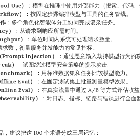
ol Use）
：模型在推理中使用外部能力（搜索、代码、
kflow）
：按固定步骤编排模型与工具的任务管线。
协作
：多个角色化智能体分工协同完成复杂任务。
ncy）
：从请求到响应所需时间。
ughput）
：单位时间内系统可处理请求数量。
请求数，衡量服务并发能力的常见指标。
ompt Injection）
：通过恶意输入劫持模型行为的
reak）
：试图绕过模型安全策略的提示攻击。
nchmark）
：用标准数据集和任务比较模型能力。
line Eval）
：在固定测试集上批量测量模型效果。
line Eval）
：在真实流量中通过 A/B 等方式评估收
ervability）
：对日志、指标、链路与错误进行全面
产品，建议把这 100 个术语分成三层记忆：