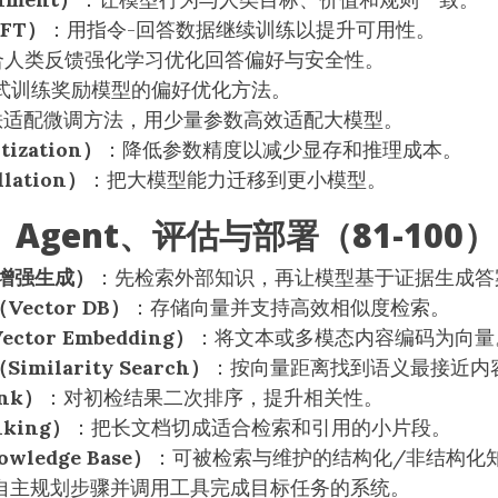
FT）
：用指令-回答数据继续训练以提升可用性。
合人类反馈强化学习优化回答偏好与安全性。
式训练奖励模型的偏好优化方法。
秩适配微调方法，用少量参数高效适配大模型。
ization）
：降低参数精度以减少显存和推理成本。
lation）
：把大模型能力迁移到更小模型。
、Agent、评估与部署（81-100）
索增强生成）
：先检索外部知识，再让模型基于证据生成答
ector DB）
：存储向量并支持高效相似度检索。
tor Embedding）
：将文本或多模态内容编码为向量
milarity Search）
：按向量距离找到语义最接近内
nk）
：对初检结果二次排序，提升相关性。
king）
：把长文档切成适合检索和引用的小片段。
ledge Base）
：可被检索与维护的结构化/非结构化
自主规划步骤并调用工具完成目标任务的系统。