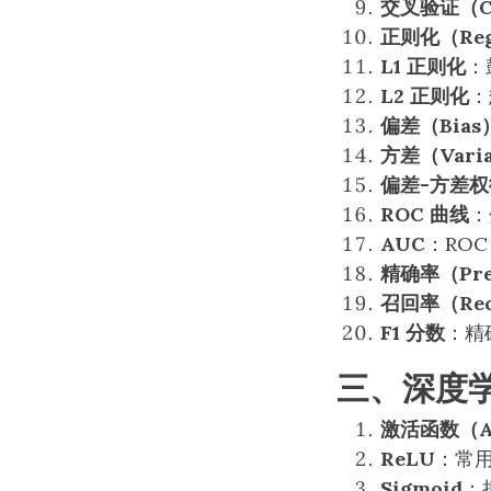
交叉验证（Cro
正则化（Regu
L1 正则化
：
L2 正则化
：
偏差（Bias
方差（Vari
偏差-方差权
ROC 曲线
：
AUC
：RO
精确率（Pre
召回率（Rec
F1 分数
：精
三、深度学
激活函数（Ac
ReLU
：常
Sigmoid
：