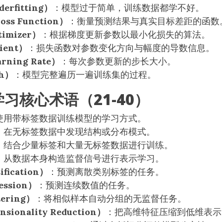
rfitting）
：模型过于简单，训练数据都学不好。
s Function）
：衡量预测结果与真实目标差距的函数
imizer）
：根据梯度更新参数以最小化损失的算法。
ient）
：损失函数对参数变化方向与幅度的导数信息。
ning Rate）
：每次参数更新的步长大小。
h）
：模型完整遍历一遍训练集的过程。
习核心术语（21-40）
使用带标签数据训练模型的学习方式。
：在无标签数据中发现结构或分布模式。
：结合少量标签和大量无标签数据进行训练。
：从数据本身构造监督信号进行表示学习。
fication）
：预测离散类别标签的任务。
ssion）
：预测连续数值的任务。
ering）
：将相似样本自动分组的无监督任务。
ionality Reduction）
：把高维特征压缩到低维表示