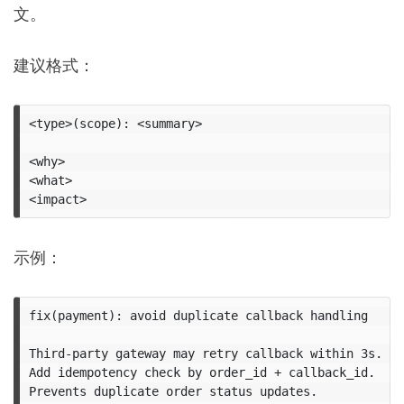
文。
建议格式：
<type>(scope): <summary>

<why>

<what>

示例：
fix(payment): avoid duplicate callback handling

Third-party gateway may retry callback within 3s.

Add idempotency check by order_id + callback_id.
